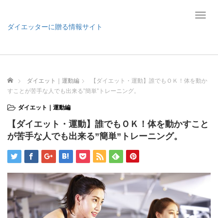
T
o
ダイエッターに贈る情報サイト
g
g
l
e
n
ホーム
ダイエット｜運動編
【ダイエット・運動】誰でもＯＫ！体を動か
a
すことが苦手な人でも出来る”簡単”トレーニング。
v
i
ダイエット｜運動編
g
【ダイエット・運動】誰でもＯＫ！体を動かすこと
a
t
が苦手な人でも出来る”簡単”トレーニング。
i
o
n