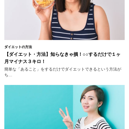
ダイエットの方法
【ダイエット・方法】知らなきゃ損！○○するだけで１ヶ
月マイナス３キロ！
簡単な「あること」をするだけでダイエットできるという方法が
ち…