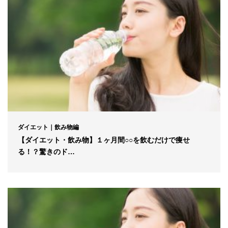
ダイエット｜飲み物編
【ダイエット・飲み物】１ヶ月間○○を飲むだけで痩せ
る！？驚きのド…