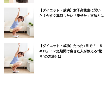
【ダイエット・成功】女子高校生に聞い
た！今すぐ真似したい「痩せた」方法とは
【ダイエット・成功】たった○日で「－５
キロ」！？短期間で痩せた人が教える”驚
き”の方法とは