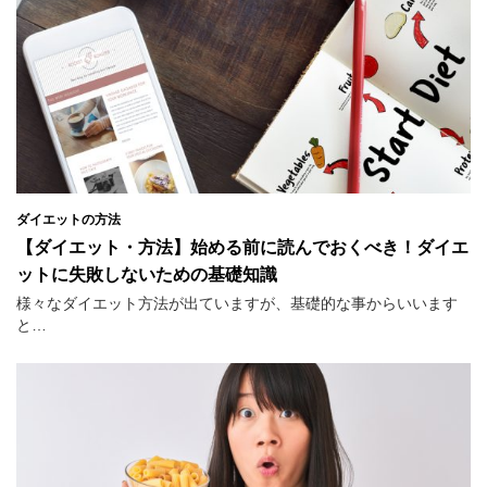
ダイエットの方法
【ダイエット・方法】始める前に読んでおくべき！ダイエ
ットに失敗しないための基礎知識
様々なダイエット方法が出ていますが、基礎的な事からいいます
と…