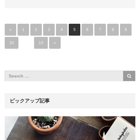
«
1
2
3
4
5
6
7
8
9
10
…
13
»
ピックアップ記事