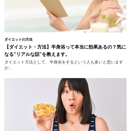
ダイエットの方法
【ダイエット・方法】半身浴って本当に効果あるの？気に
なる”リアルな話”を教えます。
ダイエット方法として、半身浴をするという人も多いと思います
が…