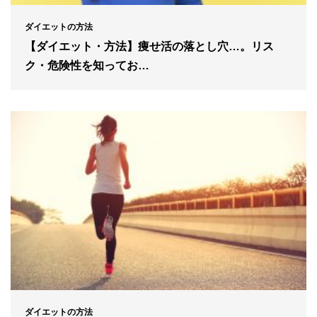
ダイエットの方法
【ダイエット・方法】痩せ活の落とし穴…。リス
ク・危険性を知ってお…
ダイエットの方法