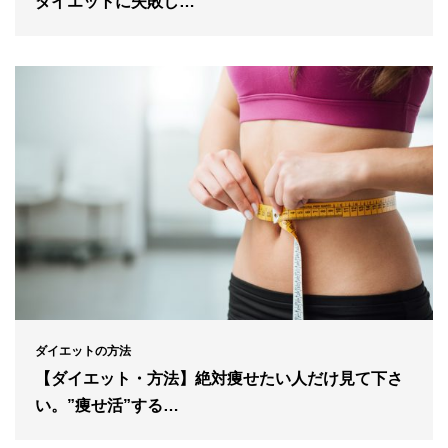
ダイエットに失敗し…
ダイエットの方法
【ダイエット・方法】絶対痩せたい人だけ見て下さ
い。”痩せ活”する…