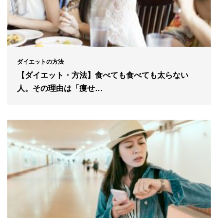
ダイエットの方法
【ダイエット・方法】食べても食べても太らない
人。その理由は「痩せ…