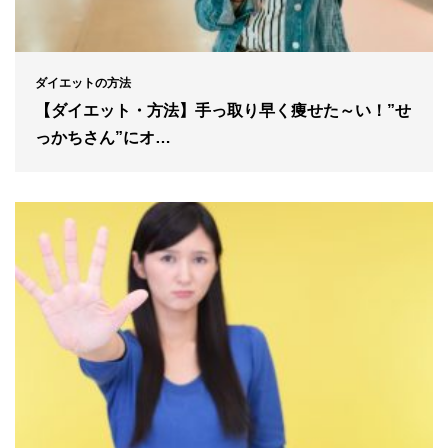
ダイエットの方法
【ダイエット・方法】手っ取り早く痩せた～い！”せ
っかちさん”にオ…