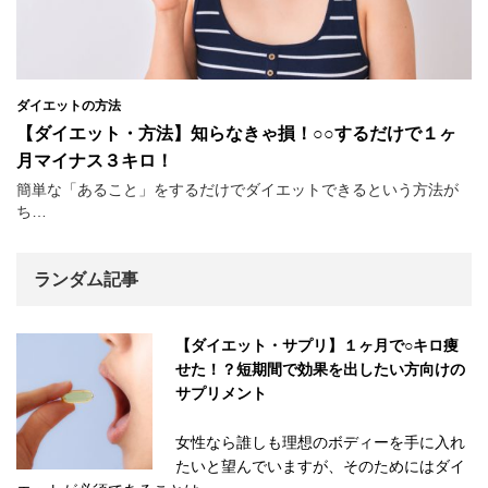
ダイエットの方法
【ダイエット・方法】知らなきゃ損！○○するだけで１ヶ
月マイナス３キロ！
簡単な「あること」をするだけでダイエットできるという方法が
ち…
ランダム記事
【ダイエット・サプリ】１ヶ月で○キロ痩
せた！？短期間で効果を出したい方向けの
サプリメント
女性なら誰しも理想のボディーを手に入れ
たいと望んでいますが、そのためにはダイ