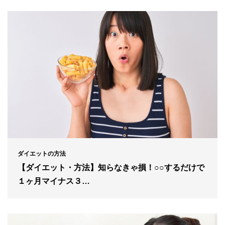
ダイエットの方法
【ダイエット・方法】知らなきゃ損！○○するだけで
１ヶ月マイナス３…