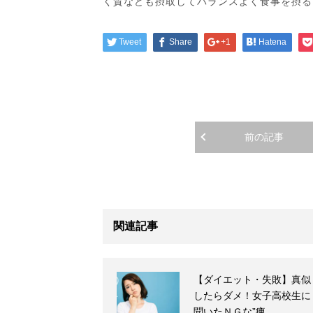
く質なども摂取してバランスよく食事を摂る
Tweet
Share
+1
Hatena
前の記事
関連記事
【ダイエット・失敗】真似
したらダメ！女子高校生に
聞いたＮＧな”痩…