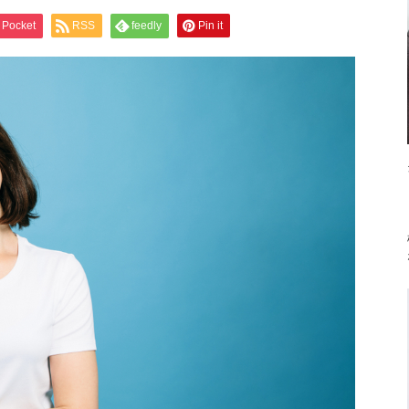
Pocket
RSS
feedly
Pin it