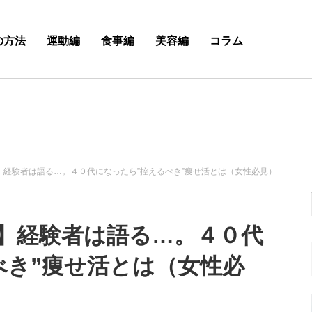
の方法
運動編
食事編
美容編
コラム
】経験者は語る…。４０代になったら”控えるべき”痩せ活とは（女性必見）
】経験者は語る…。４０代
べき”痩せ活とは（女性必