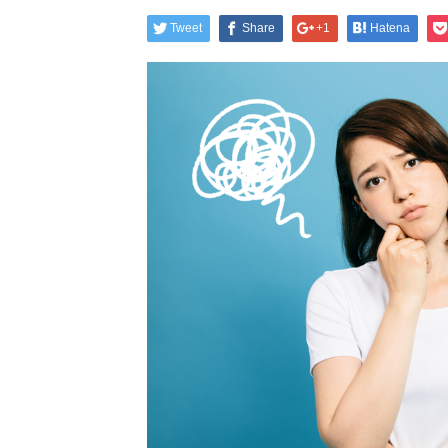
Tweet
Share
+1
Hatena