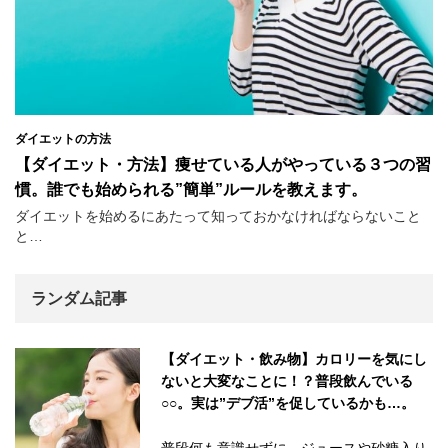
ダイエットの方法
【ダイエット・方法】痩せている人がやっている３つの習
慣。誰でも始められる”簡単”ルールを教えます。
ダイエットを始めるにあたって知っておかなければならないこと
と…
ランダム記事
【ダイエット・飲み物】カロリーを気にし
ないと大変なことに！？普段飲んでいる
○○。実は”デブ活”を促しているかも…。