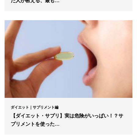
た人が教える、最も…
ダイエット｜サプリメント編
【ダイエット・サプリ】実は危険がいっぱい！？サ
プリメントを使った…