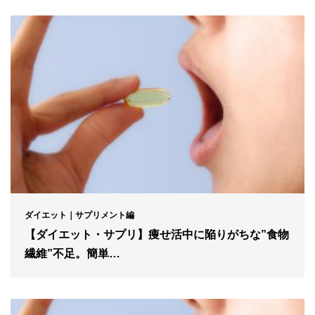
ダイエット｜サプリメント編
【ダイエット・サプリ】痩せ活中に陥りがちな”食物
繊維”不足。簡単…