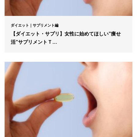
ダイエット｜サプリメント編
【ダイエット・サプリ】女性に始めてほしい”痩せ
活”サプリメントＴ…