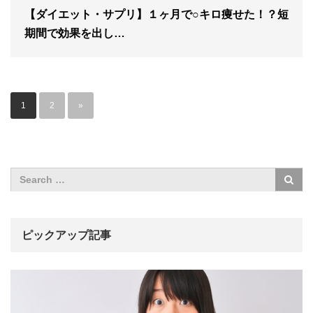
【ダイエット・サプリ】１ヶ月で○キロ痩せた！？短
期間で効果を出し…
1
2
»
ピックアップ記事