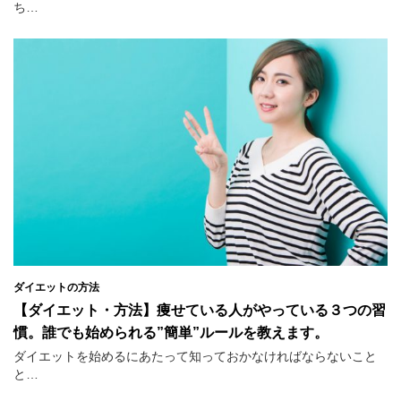
ち…
ダイエットの方法
【ダイエット・方法】痩せている人がやっている３つの習
慣。誰でも始められる”簡単”ルールを教えます。
ダイエットを始めるにあたって知っておかなければならないこと
と…