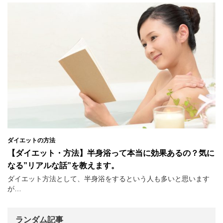
ダイエットの方法
【ダイエット・方法】半身浴って本当に効果あるの？気に
なる”リアルな話”を教えます。
ダイエット方法として、半身浴をするという人も多いと思います
が…
ランダム記事