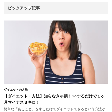
ピックアップ記事
ダイエットの方法
【ダイエット・方法】知らなきゃ損！○○するだけで１ヶ
月マイナス３キロ！
簡単な「あること」をするだけでダイエットできるという方法が