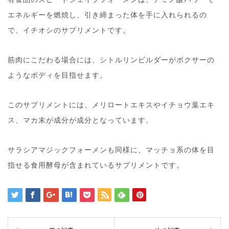
エネルギーを燃焼し、引き締まった体を手に入れられるの
で、イチオシのサプリメントです。
筋肉にこだわる場合には、シトルリンビルダーがボクサーの
ようなボディを目指せます。
このサプリメントには、メリロートエキスやイチョウ葉エキ
ス、マカ末が成分が成分となっています。
サラシアマジックフォーメンも同様に、マッチョ系の体を目
指せる食用酵母が含まれているサプリメントです。