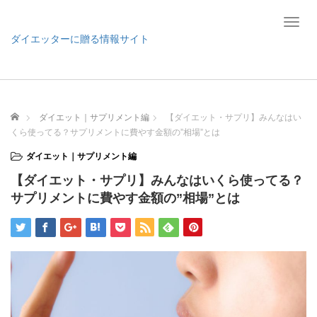
T
o
ダイエッターに贈る情報サイト
g
g
l
e
n
ホーム
ダイエット｜サプリメント編
【ダイエット・サプリ】みんなはい
a
くら使ってる？サプリメントに費やす金額の”相場”とは
v
i
ダイエット｜サプリメント編
g
【ダイエット・サプリ】みんなはいくら使ってる？
a
t
サプリメントに費やす金額の”相場”とは
i
o
n